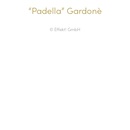
“Padella” Gardonè
© Effekt! GmbH